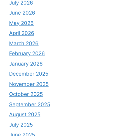
July 2026
June 2026
May 2026
April 2026
March 2026
February 2026
January 2026
December 2025
November 2025
October 2025
September 2025
August 2025
July 2025
June 2025