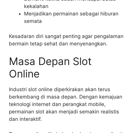
kekalahan
Menjadikan permainan sebagai hiburan
semata
Kesadaran diri sangat penting agar pengalaman
bermain tetap sehat dan menyenangkan.
Masa Depan Slot
Online
Industri slot online diperkirakan akan terus
berkembang di masa depan. Dengan kemajuan
teknologi internet dan perangkat mobile,
permainan slot akan menjadi semakin realistis
dan interaktif.