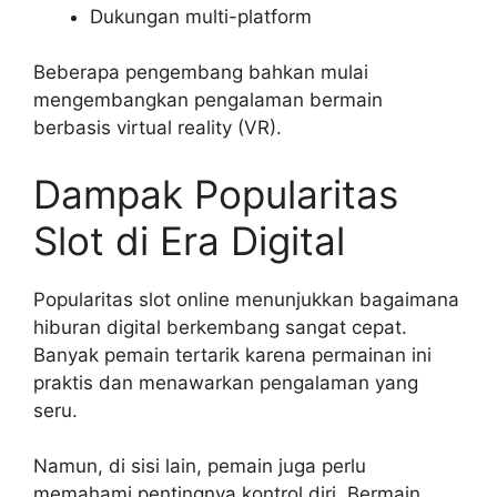
Dukungan multi-platform
Beberapa pengembang bahkan mulai
mengembangkan pengalaman bermain
berbasis virtual reality (VR).
Dampak Popularitas
Slot di Era Digital
Popularitas slot online menunjukkan bagaimana
hiburan digital berkembang sangat cepat.
Banyak pemain tertarik karena permainan ini
praktis dan menawarkan pengalaman yang
seru.
Namun, di sisi lain, pemain juga perlu
memahami pentingnya kontrol diri. Bermain