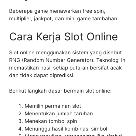
Beberapa game menawarkan free spin,
multiplier, jackpot, dan mini game tambahan.
Cara Kerja Slot Online
Slot online menggunakan sistem yang disebut
RNG (Random Number Generator). Teknologi ini
memastikan hasil setiap putaran bersifat acak
dan tidak dapat diprediksi.
Berikut langkah dasar bermain slot online:
Memilih permainan slot
Menentukan jumlah taruhan
Menekan tombol spin
Menunggu hasil kombinasi simbol