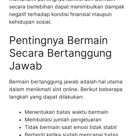
secara berlebihan dapat menimbulkan dampak
negatif terhadap kondisi finansial maupun
kehidupan sosial.
Pentingnya Bermain
Secara Bertanggung
Jawab
Bermain bertanggung jawab adalah hal utama
dalam menikmati slot online. Berikut beberapa
langkah yang dapat dilakukan:
Menentukan batas waktu bermain
Membatasi jumlah pengeluaran
Tidak bermain saat emosi tidak stabil
Berhenti ketika sudah mencapai batas