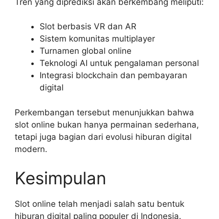
Tren yang diprediksi akan berkembang meliputi:
Slot berbasis VR dan AR
Sistem komunitas multiplayer
Turnamen global online
Teknologi AI untuk pengalaman personal
Integrasi blockchain dan pembayaran
digital
Perkembangan tersebut menunjukkan bahwa
slot online bukan hanya permainan sederhana,
tetapi juga bagian dari evolusi hiburan digital
modern.
Kesimpulan
Slot online telah menjadi salah satu bentuk
hiburan digital paling populer di Indonesia.