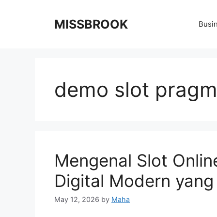
Skip
to
MISSBROOK
Busi
content
demo slot pragm
Mengenal Slot Online
Digital Modern yang
May 12, 2026
by
Maha