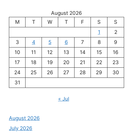
August 2026
M
T
W
T
F
S
S
1
2
3
4
5
6
7
8
9
10
11
12
13
14
15
16
17
18
19
20
21
22
23
24
25
26
27
28
29
30
31
« Jul
August 2026
July 2026