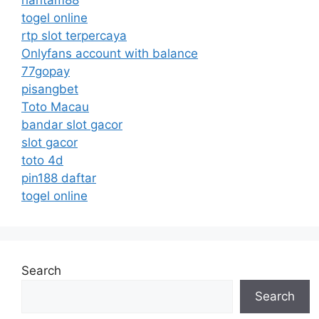
togel online
rtp slot terpercaya
Onlyfans account with balance
77gopay
pisangbet
Toto Macau
bandar slot gacor
slot gacor
toto 4d
pin188 daftar
togel online
Search
Search