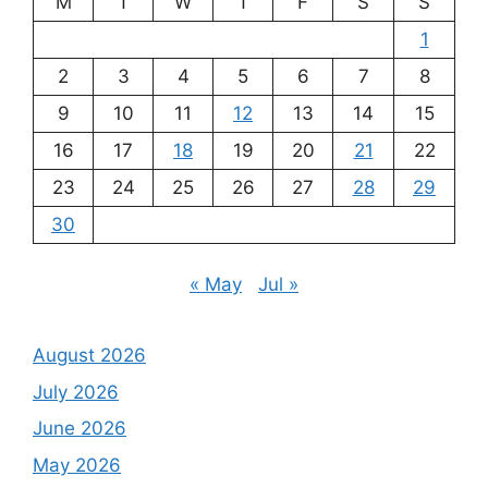
M
T
W
T
F
S
S
1
2
3
4
5
6
7
8
9
10
11
12
13
14
15
16
17
18
19
20
21
22
23
24
25
26
27
28
29
30
« May
Jul »
August 2026
July 2026
June 2026
May 2026