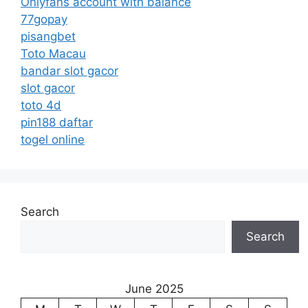
Onlyfans account with balance
77gopay
pisangbet
Toto Macau
bandar slot gacor
slot gacor
toto 4d
pin188 daftar
togel online
Search
Search
June 2025